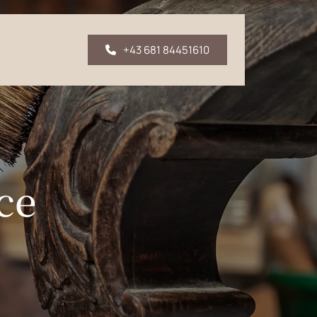
+43 681 84451610
ce