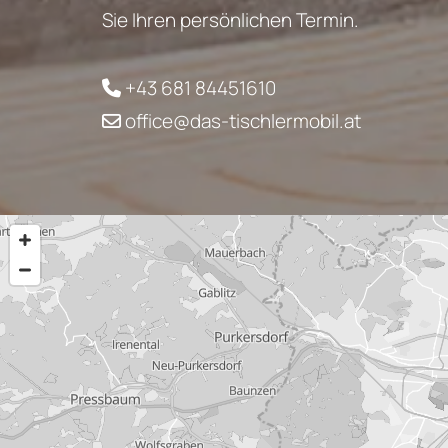
Sie Ihren persönlichen Termin.
+43 681 84451610

office@das-tischlermobil.at
