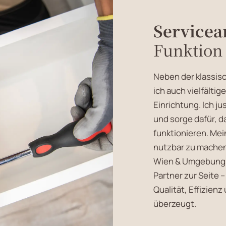
Servicea
Funktion
Neben der klassi
ich auch vielfälti
Einrichtung. Ich j
und sorge dafür, d
funktionieren. Mein
nutzbar zu machen 
Wien & Umgebung s
Partner zur Seite 
Qualität, Effizien
überzeugt.