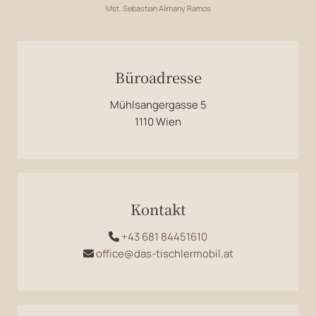
Mst. Sebastian Alimany Ramos
Büroadresse
Mühlsangergasse 5
1110 Wien
Kontakt
+43 681 84451610

office@das-tischlermobil.at
