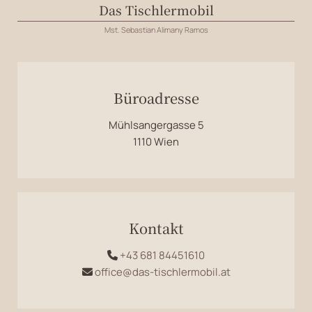
Das Tischlermobil
Mst. Sebastian Alimany Ramos
Büroadresse
Mühlsangergasse 5
1110 Wien
Kontakt
+43 681 84451610

office@das-tischlermobil.at
